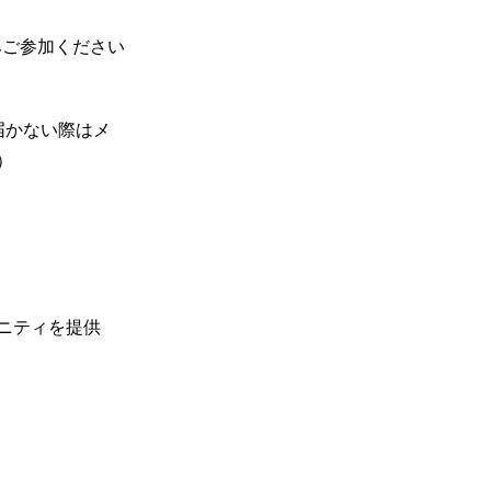
のみご参加ください
届かない際はメ
）
ニティを提供